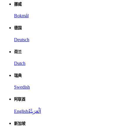
挪威
Bokmål
德国
Deutsch
荷兰
Dutch
瑞典
Swedish
阿联酋
English
اَلْعَرَبِيَّةُ
新加坡