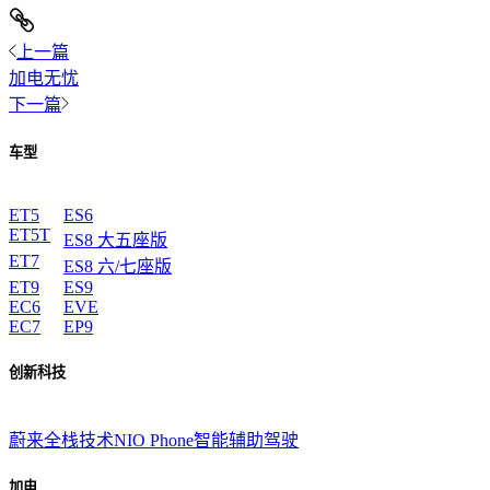
上一篇
加电无忧
下一篇
车型
ET5
ES6
ET5T
ES8 大五座版
ET7
ES8 六/七座版
ET9
ES9
EC6
EVE
EC7
EP9
创新科技
蔚来全栈技术
NIO Phone
智能辅助驾驶
加电