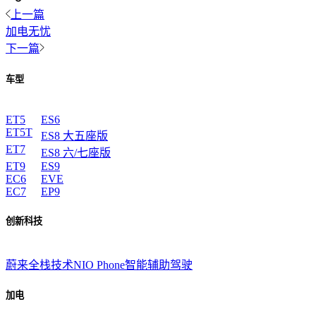
上一篇
加电无忧
下一篇
车型
ET5
ES6
ET5T
ES8 大五座版
ET7
ES8 六/七座版
ET9
ES9
EC6
EVE
EC7
EP9
创新科技
蔚来全栈技术
NIO Phone
智能辅助驾驶
加电