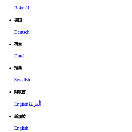
Bokmål
德国
Deutsch
荷兰
Dutch
瑞典
Swedish
阿联酋
English
اَلْعَرَبِيَّةُ
新加坡
English