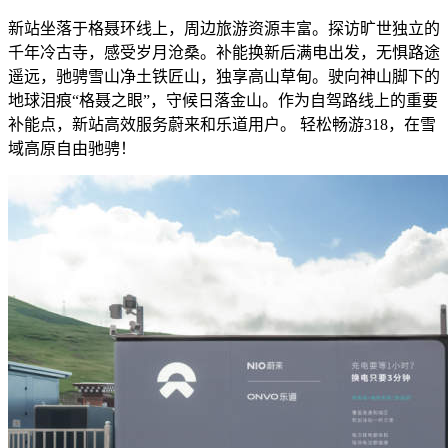
新站坐落于格聂环线上，周边旅游资源丰富。探访旷世独立的
千年冷古寺，感受岁月沧桑。补能换新后满电出发，无惧路途
遥远，驰骋雪山净土铁匠山，独享高山草甸。驶向神山脚下的
地球泪痕“格聂之眼”，守候日落金山。作为自驾路线上的重要
补能点，新站高效服务蔚来和乐道用户。 轻松畅游318，在雪
域高原自由驰骋！