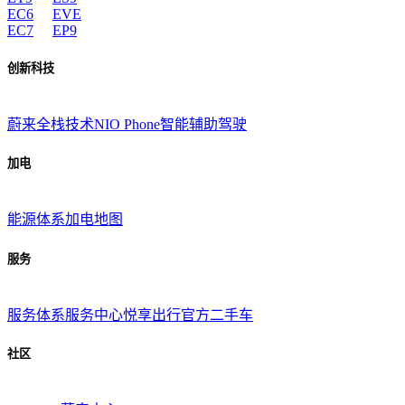
EC6
EVE
EC7
EP9
创新科技
蔚来全栈技术
NIO Phone
智能辅助驾驶
加电
能源体系
加电地图
服务
服务体系
服务中心
悦享出行
官方二手车
社区