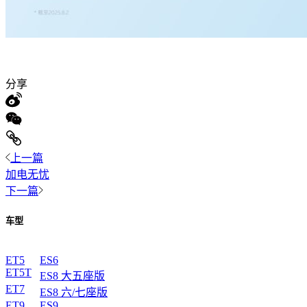
分享
上一篇
加电无忧
下一篇
车型
ET5
ES6
ET5T
ES8 大五座版
ET7
ES8 六/七座版
ET9
ES9