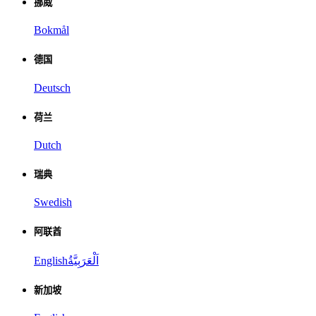
挪威
Bokmål
德国
Deutsch
荷兰
Dutch
瑞典
Swedish
阿联酋
English
اَلْعَرَبِيَّةُ
新加坡