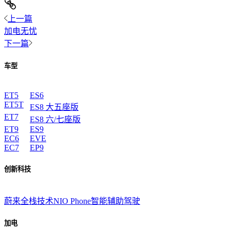
上一篇
加电无忧
下一篇
车型
ET5
ES6
ET5T
ES8 大五座版
ET7
ES8 六/七座版
ET9
ES9
EC6
EVE
EC7
EP9
创新科技
蔚来全栈技术
NIO Phone
智能辅助驾驶
加电