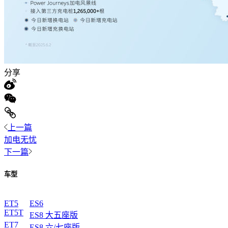
分享
上一篇
加电无忧
下一篇
车型
ET5
ES6
ET5T
ES8 大五座版
ET7
ES8 六/七座版