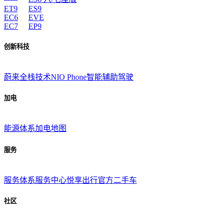
ET9
ES9
EC6
EVE
EC7
EP9
创新科技
蔚来全栈技术
NIO Phone
智能辅助驾驶
加电
能源体系
加电地图
服务
服务体系
服务中心
悦享出行
官方二手车
社区