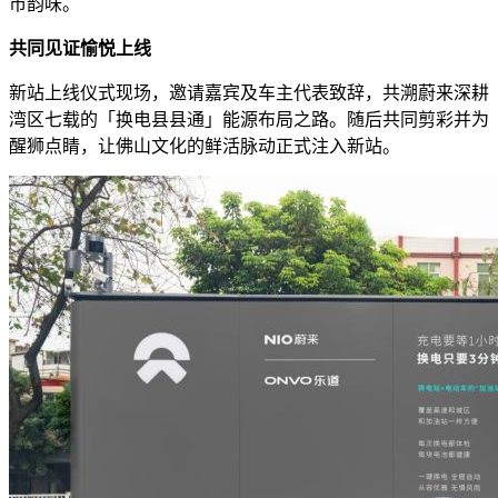
市韵味。
共同见证愉悦上线
新站上线仪式现场，邀请嘉宾及车主代表致辞，共溯蔚来深耕
湾区七载的「换电县县通」能源布局之路。随后共同剪彩并为
醒狮点睛，让佛山文化的鲜活脉动正式注入新站。