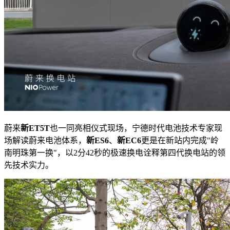
蔚来
新ET5T
也一同亮相仪式现场，宁德时代电池技术专家现
场解读蔚来电池体系，
新ES6
、
新EC6
更是在新站内完成"岭
南明珠第一换"，以2分42秒的极速换电诠释第四代换电站的领
先技术实力。