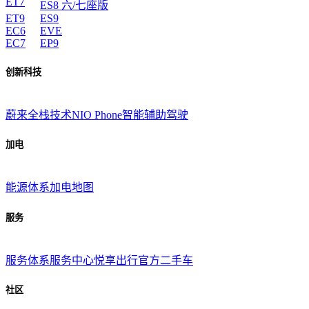
ET7
ES8 六/七座版
ET9
ES9
EC6
EVE
EC7
EP9
创新科技
蔚来全栈技术
NIO Phone
智能辅助驾驶
加电
能源体系
加电地图
服务
服务体系
服务中心
悦享出行
官方二手车
社区