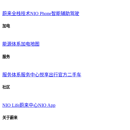
蔚来全栈技术
NIO Phone
智能辅助驾驶
加电
能源体系
加电地图
服务
服务体系
服务中心
悦享出行
官方二手车
社区
NIO Life
蔚来中心
NIO App
关于蔚来