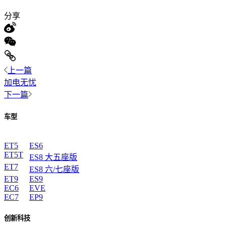
分享
上一篇
加电无忧
下一篇
车型
ET5
ES6
ET5T
ES8 大五座版
ET7
ES8 六/七座版
ET9
ES9
EC6
EVE
EC7
EP9
创新科技