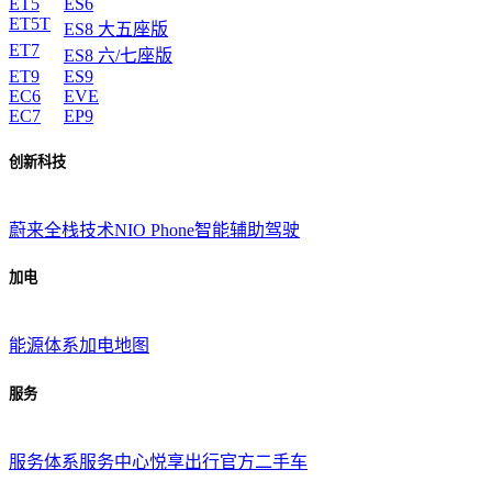
ET5
ES6
ET5T
ES8 大五座版
ET7
ES8 六/七座版
ET9
ES9
EC6
EVE
EC7
EP9
创新科技
蔚来全栈技术
NIO Phone
智能辅助驾驶
加电
能源体系
加电地图
服务
服务体系
服务中心
悦享出行
官方二手车