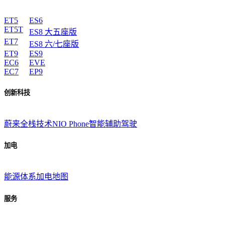
ET5
ES6
ET5T
ES8 大五座版
ET7
ES8 六/七座版
ET9
ES9
EC6
EVE
EC7
EP9
创新科技
蔚来全栈技术
NIO Phone
智能辅助驾驶
加电
能源体系
加电地图
服务