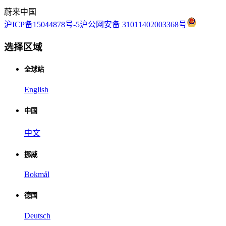
蔚来中国
沪ICP备15044878号-5
沪公网安备 31011402003368号
选择区域
全球站
English
中国
中文
挪威
Bokmål
德国
Deutsch