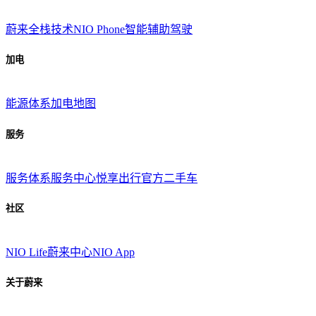
蔚来全栈技术
NIO Phone
智能辅助驾驶
加电
能源体系
加电地图
服务
服务体系
服务中心
悦享出行
官方二手车
社区
NIO Life
蔚来中心
NIO App
关于蔚来