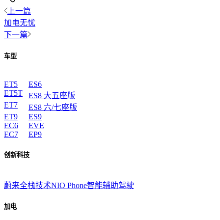
上一篇
加电无忧
下一篇
车型
ET5
ES6
ET5T
ES8 大五座版
ET7
ES8 六/七座版
ET9
ES9
EC6
EVE
EC7
EP9
创新科技
蔚来全栈技术
NIO Phone
智能辅助驾驶
加电