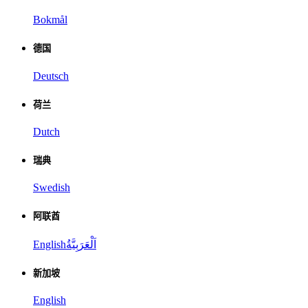
Bokmål
德国
Deutsch
荷兰
Dutch
瑞典
Swedish
阿联酋
English
اَلْعَرَبِيَّةُ
新加坡
English