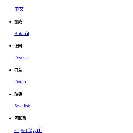
中文
挪威
Bokmål
德国
Deutsch
荷兰
Dutch
瑞典
Swedish
阿联酋
English
اَلْعَرَبِيَّةُ