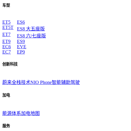
车型
ET5
ES6
ET5T
ES8 大五座版
ET7
ES8 六/七座版
ET9
ES9
EC6
EVE
EC7
EP9
创新科技
蔚来全栈技术
NIO Phone
智能辅助驾驶
加电
能源体系
加电地图
服务