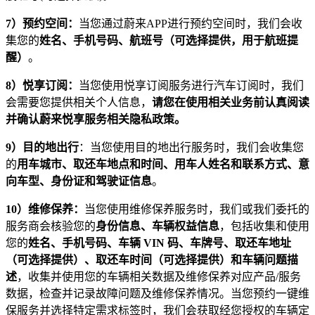
7
）预约空间：
当您通过蔚来APP进行预约空间时，我们会收
集您的
姓名、手机号码、航班号（可选择提供，用于航班提
醒）
。
8
）悦享订阅：
当您使用悦享订阅服务进行汽车订阅时，我们
会需要您提供相关个人信息，
请您在使用相关业务前认真阅读
并确认蔚来悦享服务相关隐私政策。
9
）目的地出行
：当您使用目的地出行服务时，我们会收集您
的
用车城市、取还车地点和时间、用车人姓名和联系方式、意
向车型、身份证和驾驶证信息
。
10
）维修保养：
当您使用维修保养服务时，我们或我们委托的
服务商会核验您的
身份信息、车辆权益信息
，包括收集和使用
您的
姓名、手机号码、车辆 VIN 码、车牌号、取还车地址
（可选择提供）、取还车时间（可选择提供）和车辆问题描
述
，收集并使用您的车辆相关数据及维修保养对应产品/服务
数据，检查并记录故障问题及维修保养情况。当您预约一键维
保服务并选择特定需求标签时，我们会获取经您授权的车辆定