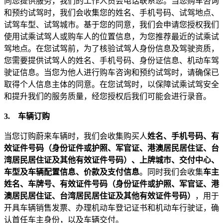
向您提供服务，我们的工作人员会电话联系您。当您购车咨询
和预约试驾时，我们会收集您的姓名、手机号码、试驾地点、
试驾车型、试驾城市。基于您的同意，我们会申请您授权我们
使用试乘试驾人或购车人的位置信息，为您推荐最近的试乘试
驾地点。在您试驾前，为了核验试驾人身份信息及驾驶资质，
您需要提供试驾人的姓名、手机号码、身份证信息、机动车驾
驶证信息。当您为他人进行购车咨询和预约试驾时，请确保已
取得个人信息主体的同意。在您试驾时，以保障试乘试驾安全
和提升我们的服务质量，经您授权后我们可能会进行录音。
3.
车辆订购
当您订购蔚来车辆时，我们会收集购买人
姓名、手机号码、有
效证件号码（身份证件或护照、军官证、港澳居民居住证、台
湾居民居住证及其他有效证件号码）、上牌城市、交付中心、
车型及车辆配置信息、价款及支付信息
。同时我们会收集
车主
姓名、车牌号、有效证件号码（身份证件或护照、军官证、港
澳居民居住证、台湾居民居住证及其他有效证件号码）
，用于
开具车辆销售发票、办理机动车登记证书和机动车行驶证，确
认首任车主身份，以及车辆交付。