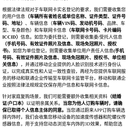
根据法律法规对于车联网卡实名登记的要求，我们需要收集您
的用户信息
（车辆所有者姓名或单位名称、证件类型、证件号
码、地址）
、车辆信息（
车辆VIN码、发动机号码
、品牌、车
型、车身颜色）和车联网卡信息
（车联网卡号码、卡片编码
ICCID）
信息。如您为委托登记，则需要收集委/受托人信息
（手机号码、有效证件照片及信息、现场免冠照片、授权
书)
，如您为单位登记，则需要收集单位用户责任人信息
(手机
号码、有效证件照片及信息、现场免冠照片、授权书、单位相
关信息）
，并通过移动企业提供的人脸识别技术进行身份认
证，以完成真实性和人证一致性查验，再经为您提供车联网服
务的移动和联通企业传输至车联网卡监管平台，移动和联通企
业按照法律法规规定仅保存用户信息和车联网卡信息。
针对家庭复购场景，我们可能需要额外收集相关资料
（结婚
证/户口本）
以证明亲属关系。
当您为他人订购车辆时，请确
保已取得个人信息主体的同意。
当您通过蔚来APP订购车辆选
择内饰时，我们会收集您移动设备的加速度传感器和陀螺仪传
感器信息，用于支持您动态浏览车内饰的3D效果，帮助您选