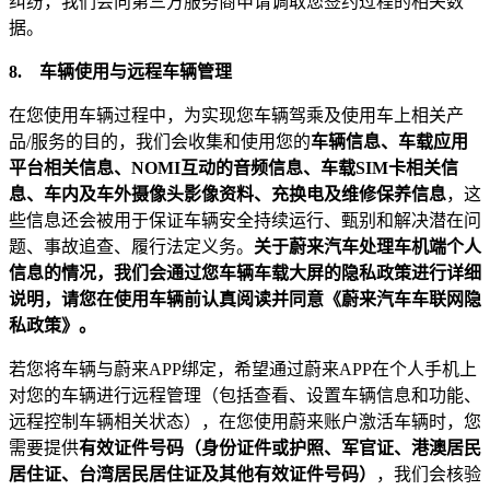
纠纷，我们会向第三方服务商申请调取您签约过程的相关数
据。
8.
车辆使用与远程车辆管理
在您使用车辆过程中，为实现您车辆驾乘及使用车上相关产
品/服务的目的，我们会收集和使用您的
车辆信息、车载应用
平台相关信息、NOMI互动的音频信息、车载SIM卡相关信
息、车内及车外摄像头影像资料、充换电及维修保养信息
，这
些信息还会被用于保证车辆安全持续运行、甄别和解决潜在问
题、事故追查、履行法定义务。
关于蔚来汽车处理车机端个人
信息的情况，我们会通过您车辆车载大屏的隐私政策进行详细
说明，请您在使用车辆前认真阅读并同意《蔚来汽车车联网隐
私政策》。
若您将车辆与蔚来APP绑定，希望通过蔚来APP在个人手机上
对您的车辆进行远程管理（包括查看、设置车辆信息和功能、
远程控制车辆相关状态），在您使用蔚来账户激活车辆时，您
需要提供
有效证件号码（身份证件或护照、军官证、港澳居民
居住证、台湾居民居住证及其他有效证件号码）
，我们会核验