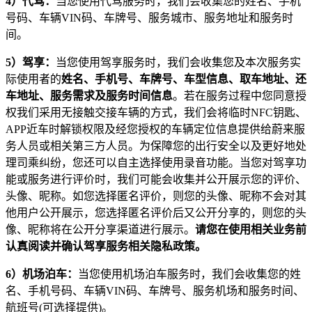
4
）代驾：
当您使用代驾服务时，我们会收集您的姓名、手机
号码、车辆VIN码、车牌号、服务城市、服务地址和服务时
间。
5
）驾享：
当您使用驾享服务时，我们会收集您及本次服务实
际使用者的
姓名、手机号、车牌号、车型信息、取车地址、还
车地址、服务需求及服务时间信息
。若在服务过程中您同意授
权我们采用无接触交接车辆的方式，我们会将临时NFC钥匙、
APP近车时解锁权限及经您授权的车辆定位信息提供给蔚来服
务人员或相关第三方人员。为保障您的出行安全以及更好地处
理司乘纠纷，您还可以自主选择使用录音功能。当您对驾享功
能或服务进行评价时，我们可能会收集并公开展示您的评价、
头像、昵称。如您选择匿名评价，则您的头像、昵称不会对其
他用户公开展示，您选择匿名评价后又公开分享的，则您的头
像、昵称将在公开分享渠道进行展示。
请您在使用相关业务前
认真阅读并确认驾享服务相关隐私政策。
6
）机场泊车：
当您使用机场泊车服务时，我们会收集您的姓
名、手机号码、车辆VIN码、车牌号、服务机场和服务时间、
航班号(可选择提供)。