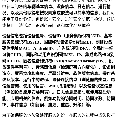
性，提升运营质量及效率，对于我们在您使用我们产品/服务
中获取的您的
车辆基本信息、设备信息、日志信息、运行情
况、以及其他取得您授权同意或依法可以共享的信息
，我们可
能用于身份验证、判断账号安全、进行安全防范与检测、预防
或禁止非法活动、识别产品问题和优化产品体验。
设备信息包括设备型号、设备ID（服务集标识符SSID、基本
服务集标识符BSSID、国际移动设备身份码IMEI、网络设备
硬件地址MAC、AndroidID、广告标识符IDFA、全局唯一标
识符GUID、国际移动用户识别码IMSI、IP、集成电路卡识别
码ICCID、匿名设备标识符OAID(Android/HarmonyOS)、设
备硬件序列号）、传感器信息（检测屏幕方向变化）、设备制
造商、屏幕宽度和高度、屏幕分辨率、软件版本信息、操作系
统及版本、运行中的进程、设备连接信息（浏览器的类型、电
信运营商、使用的语言、WIFI扫描结果）以及设备状态信息
（例如设备应用安装列表）。日志信息是指与您使用某些功
能、应用相关的信息，例如功能的访问时间、访问次数、访问
IP、事件信息（如错误、崩溃、重启、升级）等。
为了确保服务体验及处理服务纠纷，在服务的过程中当您拨打