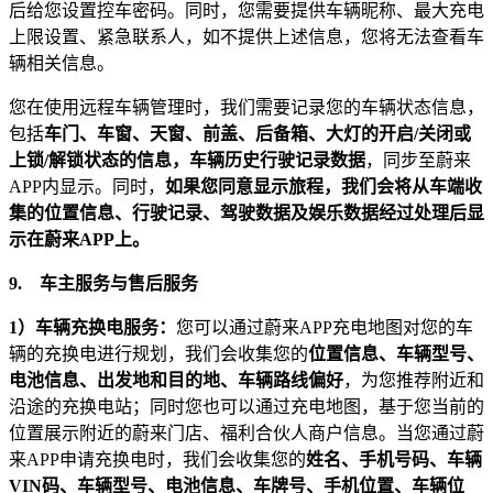
后给您设置控车密码。同时，您需要提供车辆昵称、最大充电
上限设置、紧急联系人，如不提供上述信息，您将无法查看车
辆相关信息。
您在使用远程车辆管理时，我们需要记录您的车辆状态信息，
包括
车门、车窗、天窗、前盖、后备箱、大灯的开启/关闭或
上锁/解锁状态的信息，车辆历史行驶记录数据
，同步至蔚来
APP内显示。同时，
如果您同意显示旅程，我们会将从车端收
集的位置信息、行驶记录、驾驶数据及娱乐数据经过处理后显
示在蔚来APP上。
9.
车主服务与售后服务
1
）车辆充换电服务：
您可以通过蔚来APP充电地图对您的车
辆的充换电进行规划，我们会收集您的
位置信息、车辆型号、
电池信息、出发地和目的地、车辆路线偏好
，为您推荐附近和
沿途的充换电站；同时您也可以通过充电地图，基于您当前的
位置展示附近的蔚来门店、福利合伙人商户信息。当您通过蔚
来APP申请充换电时，我们会收集您的
姓名、手机号码、车辆
VIN码、车辆型号、电池信息、车牌号、手机位置、车辆位