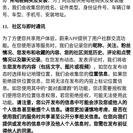
5
）充电桩购买及安装：
为了向您提供充电桩购买及安装服
务，我们会收集您的姓名、证件类型、身份证件号、车辆订单
号、车型、手机号、安装地址。
11.
社区与即时通讯
为了方便您共享用户体验，蔚来APP提供了用户社群交流功
能。在您使用该等服务时，我们会记录您的
昵称、关注、粉丝
情况、您发布和收藏的内容、您的社区浏览历史、评论和点赞
情况以及聊天记录
。在您发布
动态
、发表评论时，我们将收
集
您发布的内容（包括文字、图片或视频）
。
如您在发布动
态时选择标记地理位置
，我们会收集您的
位置信息
，如果您
拒绝提供位置信息，您将无法在发布的内容上标记位置信
息。如您使用其中的“面对面建群”的功能，您还需要授权我
们使用您的位置信息权限，若您拒绝授权，可能无法使用此
功能。
请注意，您公开发布的信息中可能会涉及您或他人的
个人信息甚至敏感个人信息。请您更加谨慎地考虑，是否在
使用我们的服务时共享甚至公开分享相关信息。在您向我们
提供或发布的信息中涉及他人个人信息时，您需在发布前征
得他人的同意。