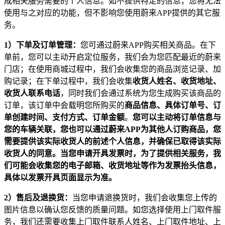
成相关服务需要的个人信息。如不提供特定的信息，您将无法
使用与之对应的功能，但不影响您使用蔚来APP提供的其它服
务。
1
）下单及订单管理：
您可通过蔚来APP购买相关商品。在下
单前，您可以主动开启定位服务，我们会为您匹配最近的蔚来
门店；在使用商城过程中，我们会收集您的商品浏览记录、加
购记录；在下单过程中，我们会收集
收货人姓名、收货地址、
收货人联系电话
，同时我们会通过系统为您生成购买该商品的
订单，该订单中会载明您所购买的
商品信息、具体订单号、订
单创建时间、支付方式、订单金额
。
您可以主动将订单信息与
您的车辆关联，您也可以通过蔚来APP为其他人订购商品，您
需要提供该实际收货人的前述个人信息，并确保已取得该实际
收货人的同意。当您申请开具发票时，为了提供相关服务，我
们可能会收集您的电子邮箱、收货地址等作为发票抬头信息，
具体以发票开具页面显示为准。
2
）售后及退换货：
当您申请退换货时，我们会收集您上传的
图片信息以确认您反馈的质量问题。如您选择使用上门取件服
务，我们还需要收集上门取件联系人姓名、上门取件地址、上