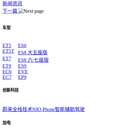
新闻资讯
下一篇
车型
ET5
ES6
ET5T
ES8 大五座版
ET7
ES8 六/七座版
ET9
ES9
EC6
EVE
EC7
EP9
创新科技
蔚来全栈技术
NIO Phone
智能辅助驾驶
加电