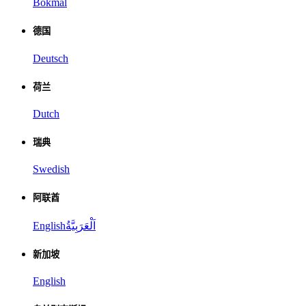
Bokmål
德国
Deutsch
荷兰
Dutch
瑞典
Swedish
阿联酋
English
اَلْعَرَبِيَّةُ
新加坡
English