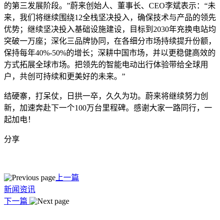
的第三发展阶段。”蔚来创始人、董事长、CEO李斌表示：“未
来，我们将继续围绕12全栈坚决投入，确保技术与产品的领先
优势；继续坚决投入基础设施建设，目标到2030年充换电站均
突破一万座；深化三品牌协同，在各细分市场持续提升份额，
保持每年40%-50%的增长；深耕中国市场，并以更稳健高效的
方式拓展全球市场。把领先的智能电动出行体验带给全球用
户，共创可持续和更美好的未来。”
结硬寨，打呆仗，日拱一卒，久久为功。蔚来将继续努力创
新，加速奔赴下一个100万台里程碑。感谢大家一路同行，一
起加电！
分享
上一篇
新闻资讯
下一篇