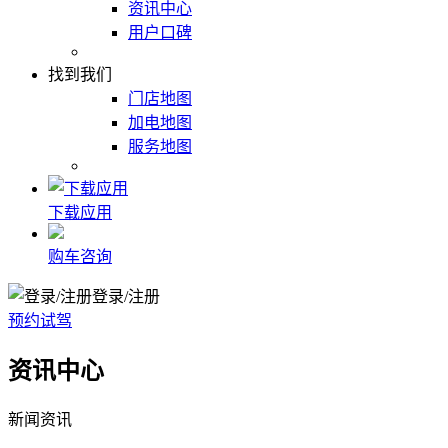
资讯中心
用户口碑
找到我们
门店地图
加电地图
服务地图
下载应用
购车咨询
登录/注册
预约试驾
资讯中心
新闻资讯