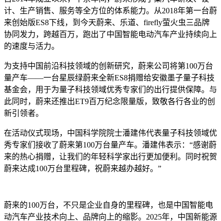
计、生产销售、服务等全方位的体系能力。从2018年第一台蔚
来创始版ES8下线，到今天蔚来、乐道、firefly萤火虫三品牌
协同发力，跨越百万，跑出了中国智能电动汽车产业持续向上
的速度与活力。
为支持中国前沿科技领域的创新研究，蔚来公司将第100万台
量产车——一台星辰绿蔚来全新ES8捐赠给安徽墨子量子科技
基金会，用于为量子科技领域优秀专家们的出行提供保障。与
此同时，蔚来还推出ET9百万纪念限量版，致敬各行各业的创
新引领者。
在活动仪式现场，中国科学院院士潘建伟代表量子科技领域优
秀专家们接收了蔚来第100万台量产车。潘建伟表示：“感谢蔚
来的热心捐赠，让我们的年轻科学家出行更加便利。同时祝贺
蔚来达成100万台里程碑，祝蔚来越办越好。”
蔚来的100万台，不只是企业自身的里程碑，也是中国智能电
动汽车产业技术向上、品牌向上的缩影。2025年，中国新能源