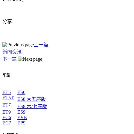
分享
上一篇
新闻资讯
下一篇
车型
ET5
ES6
ET5T
ES8 大五座版
ET7
ES8 六/七座版
ET9
ES9
EC6
EVE
EC7
EP9