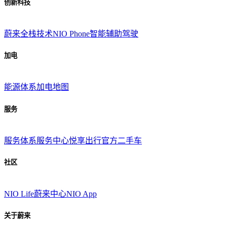
创新科技
蔚来全栈技术
NIO Phone
智能辅助驾驶
加电
能源体系
加电地图
服务
服务体系
服务中心
悦享出行
官方二手车
社区
NIO Life
蔚来中心
NIO App
关于蔚来