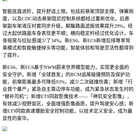
智能底盘进阶，提升舒适上限。包括前悬架顶部支撑、弹簧刚
度，以及CDC动态悬架阻尼控制系统都经过重新优化，后悬
架副车架液压衬套同步升级，颠簸路面滤振效果提升29%，经
过大起伏路面车身表现更平顺；横向稳定杆经过优化设计，车
身摇晃与拉扯感减少了34%。新ES6、新EC6新增后排尊享驾
乘模式和智能敏捷掉头等功能，智能体验和驾驶灵活性都得到
了提升。
新ES6、新EC6基于NWM蔚来世界模型能力，实现更全面的
安全守护。新增「全球首发」的RCM追尾碰撞预防及保护功
能，前窜距离最多可降低93%，减少二次碰撞伤害；新增「行
业首个量产」紧急自主靠边停车功能，成为紧急状态发生时的
“替补司机”；新增ET9同款影像技术——「神玑安全影像」，
有效减少视野盲区，全面增强影像画质，提升驾驶安心感；新
增ET9同款高速爆胎安全控制功能，以技术定义安全，成为最
显性的豪华。