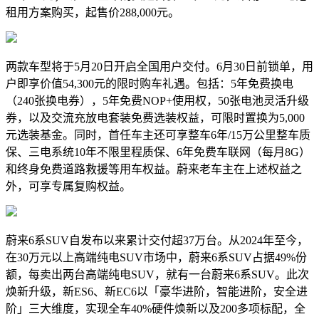
租用方案购买，起售价288,000元。
两款车型将于5月20日开启全国用户交付。6月30日前锁单，用
户即享价值54,300元的限时购车礼遇。包括：5年免费换电
（240张换电券），5年免费NOP+使用权，50张电池灵活升级
券，以及交流充放电套装免费选装权益，可限时置换为5,000
元选装基金。同时，首任车主还可享整车6年/15万公里整车质
保、三电系统10年不限里程质保、6年免费车联网（每月8G）
和终身免费道路救援等用车权益。蔚来老车主在上述权益之
外，可享专属复购权益。
蔚来6系SUV自发布以来累计交付超37万台。从2024年至今，
在30万元以上高端纯电SUV市场中，蔚来6系SUV占据49%份
额，每卖出两台高端纯电SUV，就有一台蔚来6系SUV。此次
焕新升级，新ES6、新EC6以「豪华进阶，智能进阶，安全进
阶」三大维度，实现全车40%硬件焕新以及200多项标配，全