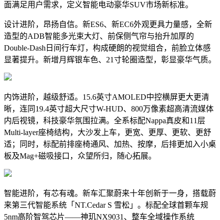
面满足用户需求，定义智能电动豪华SUV市场新标准。
设计进阶，昂扬自信。新ES6、新EC6外观更具力量感，全新
造型的ADB智能多光束大灯、前保侧气帘与抬升加厚的
Double-Dash日间行车灯，构成硬朗的视觉组合，前脸立体感
显著提升。新增月辉银车色、21寸轮圈造型，彰显豪华气质。
内饰进阶，越级舒适。15.6英寸AMOLED中控横屏更大更清
晰，连同19.4英寸超大尺寸W-HUD、800万像素超高清流媒体
内后视镜，科技豪华氛围拉满。全系标配Nappa真皮和11层
Multi-layer座椅结构，大沙发上车，更宽、更厚、更软、更舒
适；同时，标配前排座椅通风、加热、按摩，后排更加入小桌
板及Mag+磁吸接口，众望所归，随心拓展。
智能进阶，有芯有魂。新车汇聚蔚来十年创新于一身，搭载蔚
来第三代智能系统「NT.Cedar S 雪松」。标配全球首颗车规
5nm高阶智驾芯片——神玑NX9031、整车全域操作系统