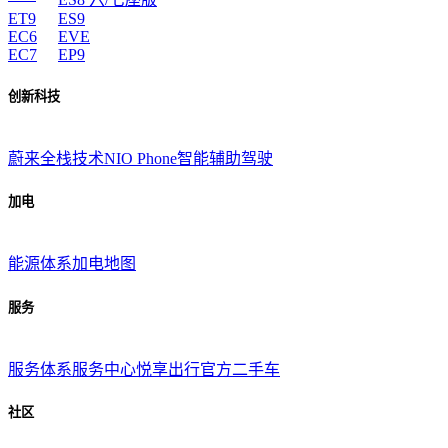
ET9
ES9
EC6
EVE
EC7
EP9
创新科技
蔚来全栈技术
NIO Phone
智能辅助驾驶
加电
能源体系
加电地图
服务
服务体系
服务中心
悦享出行
官方二手车
社区