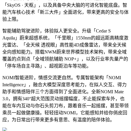
「SkyOS · 天枢」，以及具备中央大脑的可进化智能底盘。智
能汽车核心技术「新三大件」全面进化，带来更高的安全与体
验上限。
智能辅助驾驶进阶，体验拟人更安全。升级「Cedar S
Aquila」蔚来超感系统，「千里眼」1550nm的超远距高精度激
光雷达、「全天候 透视眼」高性能4D成像雷达，带来全天候
全向感知能力。搭载NWM蔚来世界模型技术架构，带来全域
覆盖的点到点「全域领航辅助 NOP+」，以及行业率先量产的
「停车场自主寻路」、超视距泊车等功能。
NOMI智能进阶，情感交流更自然。专属智能架构「NOMI
Intelligence」，融合大模型深度思考能力，在拟人交互、得力
助手和情感陪伴三个方面得到了全面进化。全新NOMI Mate
3.0，拥有340°超大范围灵动摇摆幅度，不止能探索车外，也
能在车内互动与你石头剪刀布，跟着音乐一起摇摆，甚至带领
乘员一起做健康操。轻轻扭动NOMI，它能感知并给你俏皮回
应，为日常出行带来更多有意思、有温度的陪伴体验。