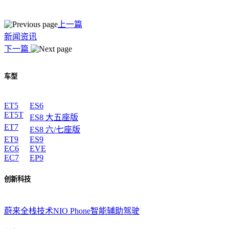
上一篇
新闻资讯
下一篇
车型
ET5
ES6
ET5T
ES8 大五座版
ET7
ES8 六/七座版
ET9
ES9
EC6
EVE
EC7
EP9
创新科技
蔚来全栈技术
NIO Phone
智能辅助驾驶