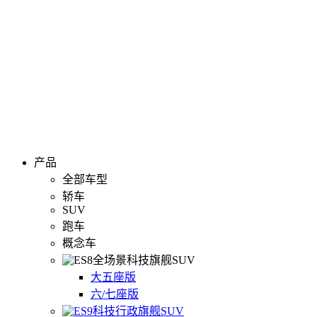
产品
全部车型
轿车
SUV
跑车
概念车
全场景科技旗舰SUV
大五座版
六/七座版
科技行政旗舰SUV