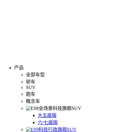
产品
全部车型
轿车
SUV
跑车
概念车
全场景科技旗舰SUV
大五座版
六/七座版
科技行政旗舰SUV