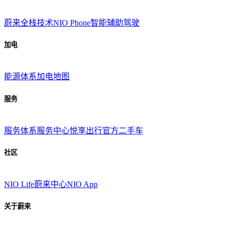
蔚来全栈技术
NIO Phone
智能辅助驾驶
加电
能源体系
加电地图
服务
服务体系
服务中心
悦享出行
官方二手车
社区
NIO Life
蔚来中心
NIO App
关于蔚来