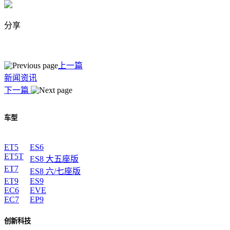
分享
上一篇
新闻资讯
下一篇
车型
ET5
ES6
ET5T
ES8 大五座版
ET7
ES8 六/七座版
ET9
ES9
EC6
EVE
EC7
EP9
创新科技