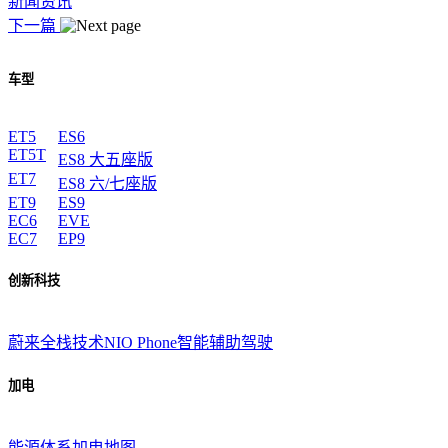
新闻资讯
下一篇
车型
ET5
ES6
ET5T
ES8 大五座版
ET7
ES8 六/七座版
ET9
ES9
EC6
EVE
EC7
EP9
创新科技
蔚来全栈技术
NIO Phone
智能辅助驾驶
加电
能源体系
加电地图