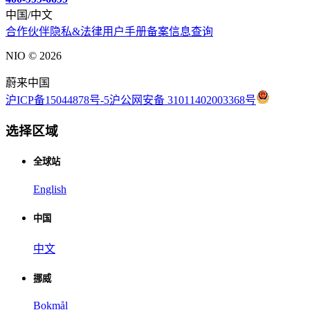
中国/中文
合作伙伴
隐私&法律
用户手册
备案信息查询
NIO ©
2026
蔚来中国
沪ICP备15044878号-5
沪公网安备 31011402003368号
选择区域
全球站
English
中国
中文
挪威
Bokmål