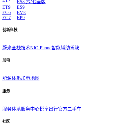
ET7
ES8 六/七座版
ET9
ES9
EC6
EVE
EC7
EP9
创新科技
蔚来全栈技术
NIO Phone
智能辅助驾驶
加电
能源体系
加电地图
服务
服务体系
服务中心
悦享出行
官方二手车
社区