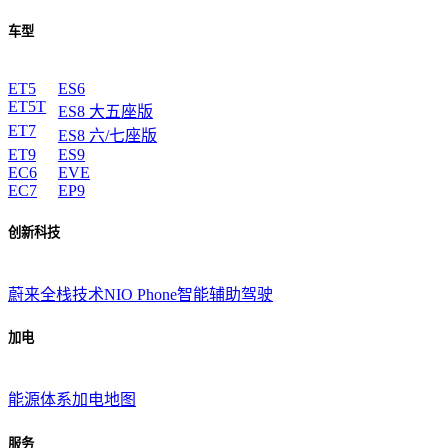
车型
ET5
ES6
ET5T
ES8 大五座版
ET7
ES8 六/七座版
ET9
ES9
EC6
EVE
EC7
EP9
创新科技
蔚来全栈技术
NIO Phone
智能辅助驾驶
加电
能源体系
加电地图
服务