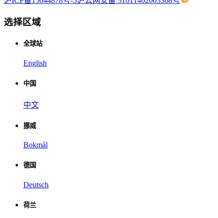
沪ICP备15044878号-5
沪公网安备 31011402003368号
选择区域
全球站
English
中国
中文
挪威
Bokmål
德国
Deutsch
荷兰