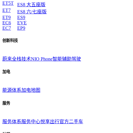
ET5T
ES8 大五座版
ET7
ES8 六/七座版
ET9
ES9
EC6
EVE
EC7
EP9
创新科技
蔚来全栈技术
NIO Phone
智能辅助驾驶
加电
能源体系
加电地图
服务
服务体系
服务中心
悦享出行
官方二手车